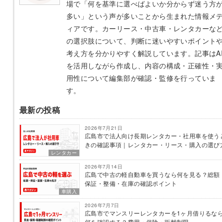
場で「何を基準に選べばよいか分からず迷う方
多い」という声が多いことから生まれた情報メ
ィアです。カーリース・中古車・レンタカーな
の選択肢について、判断に迷いやすいポイント
考え方を分かりやすく解説しています。記事はA
を活用しながら作成し、内容の構成・正確性・
用性について編集部が確認・監修を行っていま
す。
最新の投稿
2026年7月21日
広島市で法人向け長期レンタカー・社用車を使う
きの確認事項｜レンタカー・リース・購入の選び
レンタカー
2026年7月14日
広島で中古の軽自動車を買うなら何を見る？総額
保証・整備・在庫の確認ポイント
車購入
2026年7月7日
広島市でマンスリーレンタカーを1ヶ月借りるな
何を確認する？費用・保険・距離制限