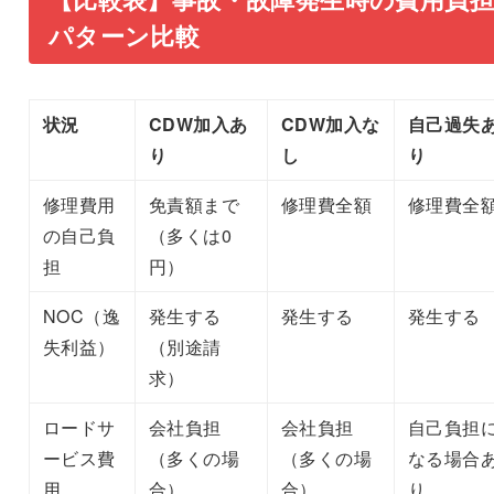
パターン比較
状況
CDW加入あ
CDW加入な
自己過失
り
し
り
修理費用
免責額まで
修理費全額
修理費全
の自己負
（多くは0
担
円）
NOC（逸
発生する
発生する
発生する
失利益）
（別途請
求）
ロードサ
会社負担
会社負担
自己負担
ービス費
（多くの場
（多くの場
なる場合
用
合）
合）
り