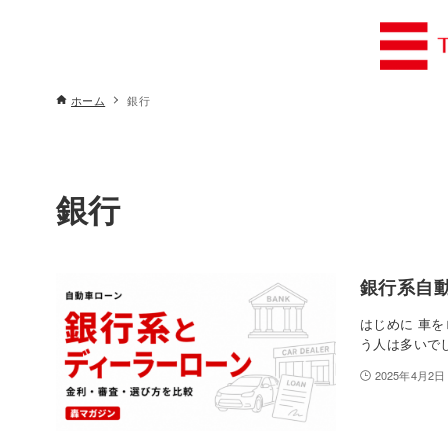
ホーム
銀行
銀行
銀行系自
はじめに 車
う人は多いで
2025年4月2日