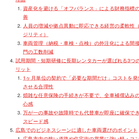
資産化を避ける「オフバランス」による財務指標
善
人員の増減や拠点異動に即応できる経営の柔軟性
ジリティ）
車両管理（納税・車検・点検）の外注化による間
門の工数削減
試用期間・短期研修に長期レンタカーが選ばれる3つ
リット
1ヶ月単位の契約で「必要な期間だけ」コストを発
させる合理性
煩雑な任意保険の手続きが不要で、全車補償込み
心感
万が一の事故や故障時でも代替車が即座に確保で
スピード感
広島でのビジネスシーンに適した車両選びのポイント
広島市内の狭い道路や住宅街の営業に強い軽・コ