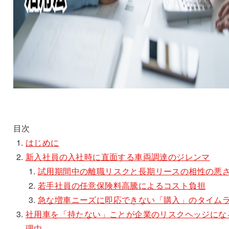
目次
はじめに
新入社員の入社時に直面する車両調達のジレンマ
試用期間中の離職リスクと長期リースの相性の悪
若手社員の任意保険料高騰によるコスト負担
急な増車ニーズに即応できない「購入」のタイム
社用車を「持たない」ことが企業のリスクヘッジにな
理由