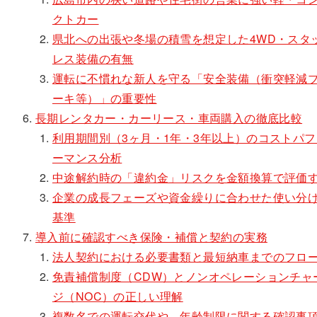
クトカー
県北への出張や冬場の積雪を想定した4WD・スタ
レス装備の有無
運転に不慣れな新人を守る「安全装備（衝突軽減
ーキ等）」の重要性
長期レンタカー・カーリース・車両購入の徹底比較
利用期間別（3ヶ月・1年・3年以上）のコストパフ
ーマンス分析
中途解約時の「違約金」リスクを金額換算で評価
企業の成長フェーズや資金繰りに合わせた使い分
基準
導入前に確認すべき保険・補償と契約の実務
法人契約における必要書類と最短納車までのフロ
免責補償制度（CDW）とノンオペレーションチャ
ジ（NOC）の正しい理解
複数名での運転交代や、年齢制限に関する確認事