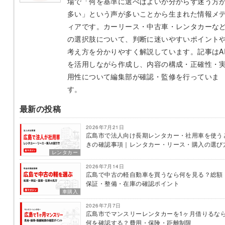
場で「何を基準に選べばよいか分からず迷う方
多い」という声が多いことから生まれた情報メ
ィアです。カーリース・中古車・レンタカーな
の選択肢について、判断に迷いやすいポイント
考え方を分かりやすく解説しています。記事はA
を活用しながら作成し、内容の構成・正確性・
用性について編集部が確認・監修を行っていま
す。
最新の投稿
2026年7月21日
広島市で法人向け長期レンタカー・社用車を使う
きの確認事項｜レンタカー・リース・購入の選び
レンタカー
2026年7月14日
広島で中古の軽自動車を買うなら何を見る？総額
保証・整備・在庫の確認ポイント
車購入
2026年7月7日
広島市でマンスリーレンタカーを1ヶ月借りるな
何を確認する？費用・保険・距離制限