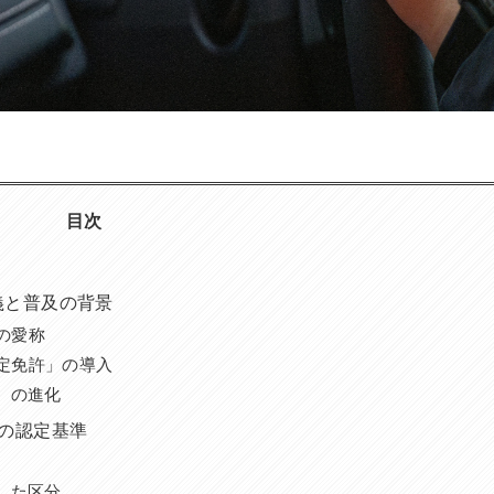
目次
義と普及の背景
の愛称
定免許」の導入
）の進化
の認定基準
した区分