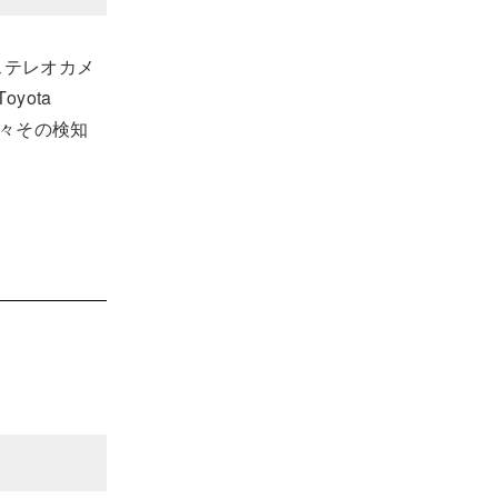
、ステレオカメ
yota
年々その検知