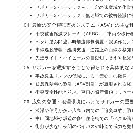
サポカーS ベーシック＋：一定の速度域で作動
サポカーS ベーシック：低速域での被害軽減に
最新の安全運転支援システム（ASV）の主な
衝突被害軽減ブレーキ（AEBS）：車両や歩行
ペダル踏み間違い時加速抑制装置：誤操作によ
車線逸脱警報・維持支援：道路上の白線を検知
先進ライト：ハイビームの自動切り替えや配光
サポカーを選択することで得られる具体的な
事故発生リスクの低減による「安心」の確保
任意保険料の割引（ASV割引）が適用される経
衝突安全性能と並ぶ、車両の資産価値（リセー
広島の交通・地理環境におけるサポカーの重
渋滞や信号が多い広島市内での「追突事故」防
中山間地域や坂道の多い住宅街での「ペダル踏
街灯が少ない夜間のバイパスや峠道で威力を発