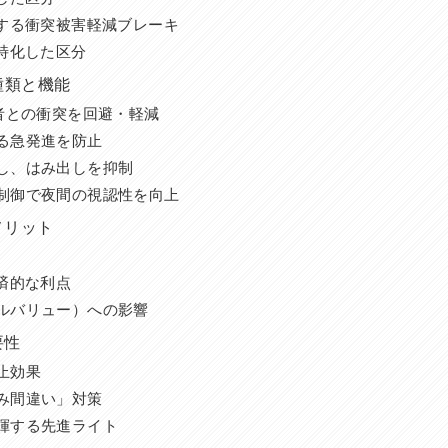
する衝突被害軽減ブレーキ
特化した区分
種類と機能
者との衝突を回避・軽減
る急発進を防止
し、はみ出しを抑制
制御で夜間の視認性を向上
メリット
済的な利点
ルバリュー）への影響
要性
止効果
み間違い」対策
揮する先進ライト