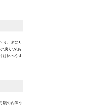
たり、逆にリ
“戻り”があ
けは比べやす
月額の内訳や