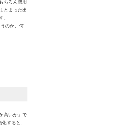
もちろん費用
まとまった出
す。
合うのか、何
か高いか」で
額化すると、