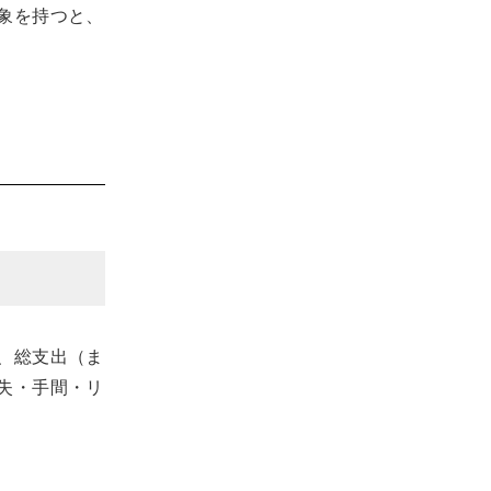
象を持つと、
、総支出（ま
失・手間・リ